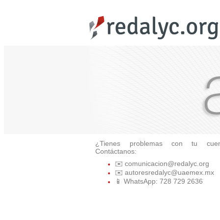
¿Tienes problemas con tu cuen
Contáctanos:
✉️ comunicacion@redalyc.org
✉️ autoresredalyc@uaemex.mx
📱 WhatsApp: 728 729 2636