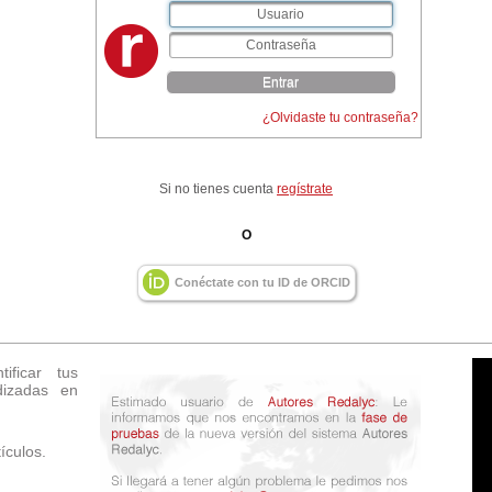
Entrar
¿Olvidaste tu contraseña?
Si no tienes cuenta
regístrate
O
Conéctate con tu ID de ORCID
ificar tus
dizadas en
ículos.